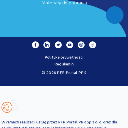
Materiały do pobrania
Polityka prywatności
Regulamin
© 2026 PFR Portal PPK
Portal MojePPK.pl jest jedynym oficjalnym źródłem informacji o
Pracowniczych Planach Kapitałowych, prowadzonym na mocy
Ustawy o PPK przez operatora - PFR Portal PPK sp. z o.o., spółkę
zależną Polskiego Funduszu Rozwoju SA.
Treści zawarte na Portalu PPK mają charakter wyłącznie
informacyjny i są aktualne na dzień ich zamieszczenia. Treści te
nie
W ramach realizacji usług przez PFR Portal PPK Sp z o. o. oraz dla
zastępują
obowiązujących przepisów prawa i każdorazowo