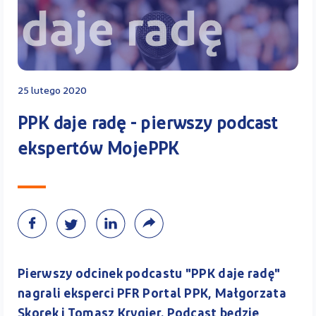
Kontakt
25 lutego 2020
Kalkulator PPK
PPK daje radę - pierwszy podcast
ekspertów MojePPK
Zaloguj się
A
Pierwszy odcinek podcastu "PPK daje radę"
nagrali eksperci PFR Portal PPK, Małgorzata
Skorek i Tomasz Krygier. Podcast będzie