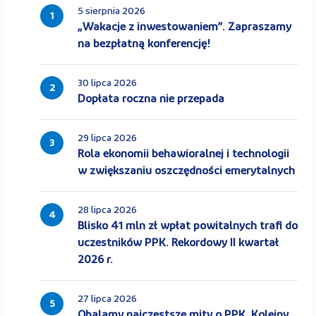
5 sierpnia 2026
1
„Wakacje z inwestowaniem”. Zapraszamy
na bezpłatną konferencję!
30 lipca 2026
2
Dopłata roczna nie przepada
29 lipca 2026
3
Rola ekonomii behawioralnej i technologii
w zwiększaniu oszczędności emerytalnych
28 lipca 2026
4
Blisko 41 mln zł wpłat powitalnych trafi do
uczestników PPK. Rekordowy II kwartał
2026 r.
27 lipca 2026
5
Obalamy najczęstsze mity o PPK. Kolejny