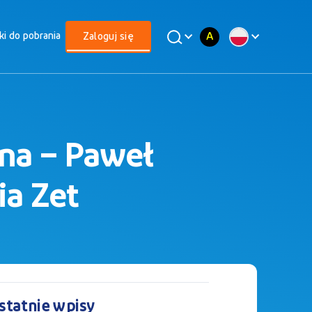
A
iki do pobrania
Zaloguj się
zna – Paweł
ia Zet
statnie wpisy