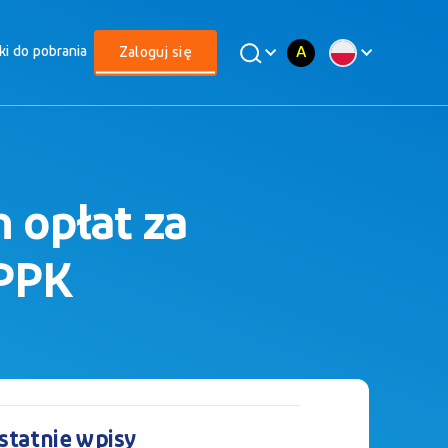
A
iki do pobrania
Zaloguj się
 opłat za
 PPK
statnie wpisy