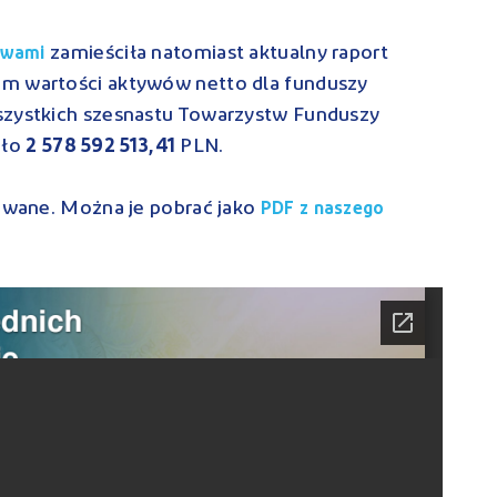
zamieściła natomiast aktualny raport
ywami
im wartości aktywów netto dla funduszy
szystkich szesnastu Towarzystw Funduszy
ało
2 578 592 513,41
PLN.
zowane. Można je pobrać jako
PDF z naszego