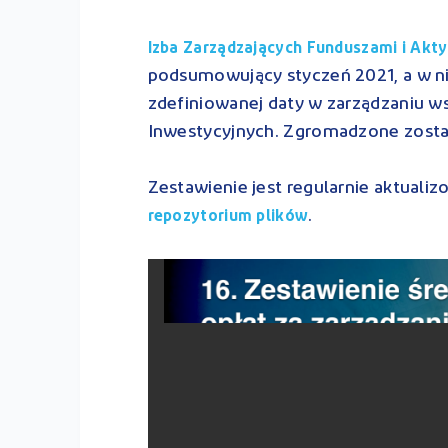
Izba Zarządzających Funduszami i Akt
podsumowujący styczeń 2021, a w n
zdefiniowanej daty w zarządzaniu w
Inwestycyjnych. Zgromadzone zost
Zestawienie jest regularnie aktuali
.
repozytorium plików