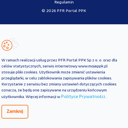
Regulamin
© 2026 PFR Portal PPK
Portal MojePPK.pl jest jedynym oficjalnym źródłem informacji o
Pracowniczych Planach Kapitałowych, prowadzonym na mocy
Ustawy o PPK przez operatora - PFR Portal PPK sp. z o.o., spółkę
zależną Polskiego Funduszu Rozwoju SA.
Treści zawarte na Portalu PPK mają charakter wyłącznie
informacyjny i są aktualne na dzień ich zamieszczenia. Treści te
nie
W ramach realizacji usług przez PFR Portal PPK Sp z o. o. oraz dla
zastępują
obowiązujących przepisów prawa i każdorazowo
celów statystycznych, serwis internetowy www.mojeppk.pl
powinny być interpretowane oraz stosowane z uwzględnieniem
stosuje pliki cookies. Użytkownik może zmienić ustawienia
aktualnie obowiązujących przepisów prawa. Treści te nie stanowią
przeglądarki, w celu zablokowania zapisywania plików cookies.
porady prawnej, finansowej ani oficjalnej interpretacji
Korzystanie z serwisu bez zmiany ustawień dotyczących cookies
obowiązujących przepisów prawa.
PFR Portal PPK sp. z o.o. nie ponosi odpowiedzialności z tytułu
oznacza, że będą one zapisywane na urządzeniu końcowym
powstania jakichkolwiek szkód, wynikających lub pozostających w
Polityce Prywatności
użytkownika. Więcej informacji w
.
związku z treściami zamieszczonymi na Portalu PPK. W przypadku
jakichkolwiek wątpliwości co do treści umieszczonych na Portalu
Zamknij
PPK, w tym co do praw lub obowiązków wynikających z
obowiązujących przepisów prawa, należy skorzystać z pomocy
podmiotów świadczących zawodowo pomoc prawną.