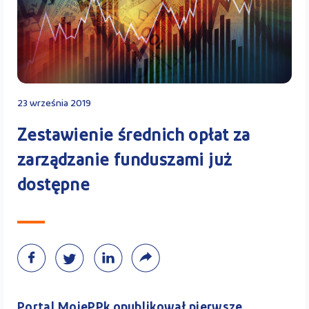
Kontakt
Kalkulator PPK
23 września 2019
Zestawienie średnich opłat za
zarządzanie funduszami już
Zaloguj się
dostępne
A
Portal MojePPk opublikował pierwsze