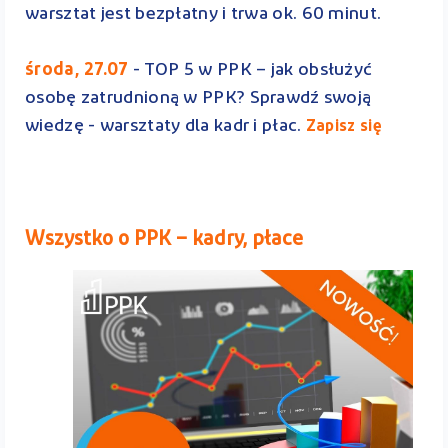
warsztat jest bezpłatny i trwa ok. 60 minut.
środa, 27.07
- TOP 5 w PPK – jak obsłużyć
osobę zatrudnioną w PPK? Sprawdź swoją
wiedzę - warsztaty dla kadr i płac.
Zapisz się
Wszystko o PPK – kadry, płace