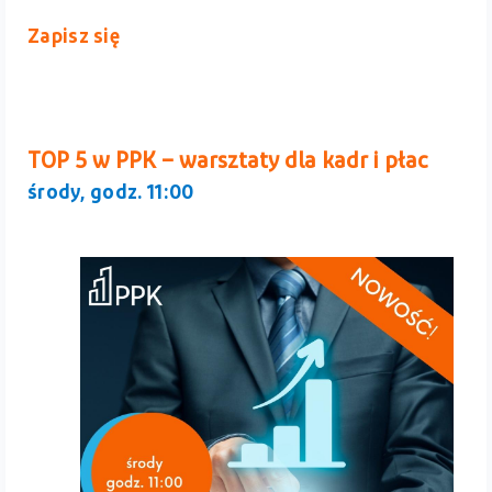
Zapisz się
TOP 5 w PPK – warsztaty dla kadr i płac
środy, godz. 11:00