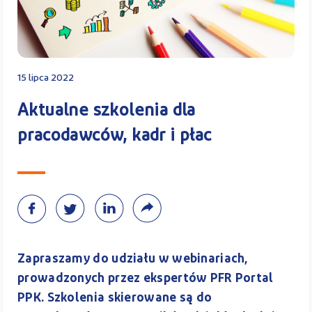
Kontakt
15 lipca 2022
Kalkulator PPK
Aktualne szkolenia dla
pracodawców, kadr i płac
Zaloguj się
A
Zapraszamy do udziału w webinariach,
prowadzonych przez ekspertów PFR Portal
PPK. Szkolenia skierowane są do