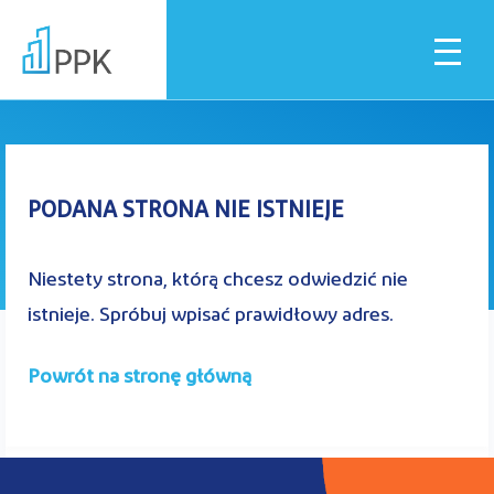
Błąd 404
Dla pracownika
PODANA STRONA NIE ISTNIEJE
Dla pracodawcy
Niestety strona, którą chcesz odwiedzić nie
istnieje. Spróbuj wpisać prawidłowy adres.
Instytucje finansowe
Powrót na stronę główną
Pliki do pobrania