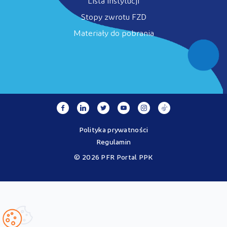
Lista instytucji
Stopy zwrotu FZD
Materiały do pobrania
Polityka prywatności
Regulamin
© 2026 PFR Portal PPK
Portal MojePPK.pl jest jedynym oficjalnym źródłem informacji o
Pracowniczych Planach Kapitałowych, prowadzonym na mocy
Ustawy o PPK przez operatora - PFR Portal PPK sp. z o.o., spółkę
zależną Polskiego Funduszu Rozwoju SA.