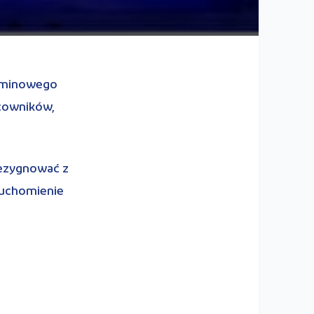
erminowego
cowników,
rezygnować z
ruchomienie