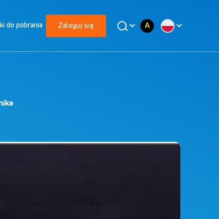
A
iki do pobrania
Zaloguj się
nika