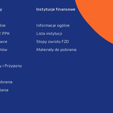
y
Instytucje finansowe
lne
Informacje ogólne
ć PPK
Lista instytucji
ówce
Stopy zwrotu FZD
ztów
Materiały do pobrania
 i Przyjazny
obrania
tania