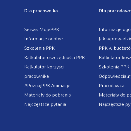
Dla pracownika
Dla pracodawc
Serwis MojePPK
Informacje ogó
Informacje ogólne
Jak wprowadzi
Szkolenia PPK
PPK w budżet
Kalkulator oszczędności PPK
Kalkulator kos
Kalkulator korzyści
Szkolenia PPK
pracownika
Odpowiedzialny
#PoznajPPK Animacje
Pracodawca
Materiały do pobrania
Materiały do p
Najczęstsze pytania
Najczęstsze py