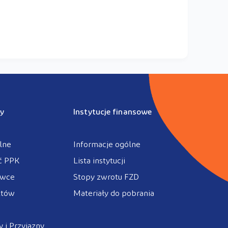
y
Instytucje finansowe
lne
Informacje ogólne
ć PPK
Lista instytucji
ówce
Stopy zwrotu FZD
ztów
Materiały do pobrania
 i Przyjazny