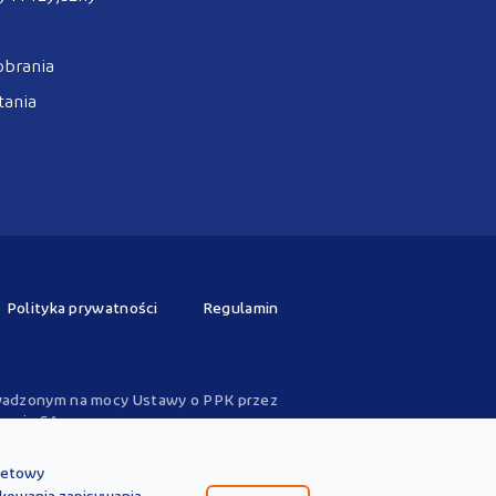
obrania
tania
Polityka prywatności
Regulamin
rowadzonym na mocy Ustawy o PPK przez
zwoju SA.
. Treści te
nie zastępują
obowiązujących
wiązujących przepisów prawa. Treści te
rnetowy
przepisów prawa.