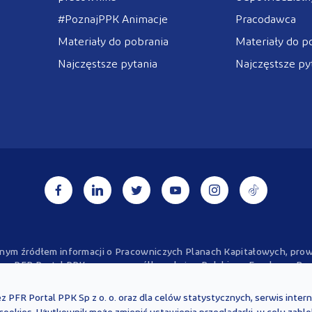
#PoznajPPK Animacje
Pracodawca
Materiały do pobrania
Materiały do p
Najczęstsze pytania
Najczęstsze py
alnym źródłem informacji o Pracowniczych Planach Kapitałowych, p
a - PFR Portal PPK sp. z o.o., spółkę zależną Polskiego Funduszu Ro
kter wyłącznie informacyjny i są aktualne na dzień ich zamieszczenia
 być interpretowane oraz stosowane z uwzględnieniem aktualnie obo
ez PFR Portal PPK Sp z o. o. oraz dla celów statystycznych, serwis inte
rady prawnej, finansowej ani oficjalnej interpretacji obowiązujących 