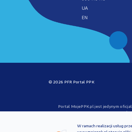
UA
EN
© 2026 PFR Portal PPK
Portal MojePPK.pl jest jedynym oficj
operator
Treści zawarte na Portalu PPK mają chara
przepisów prawa i każdorazowo powinny
W ramach realizacji usług prz
nie stanowią po