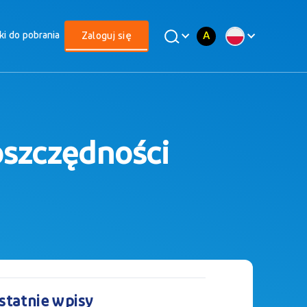
A
iki do pobrania
Zaloguj się
oszczędności
statnie wpisy