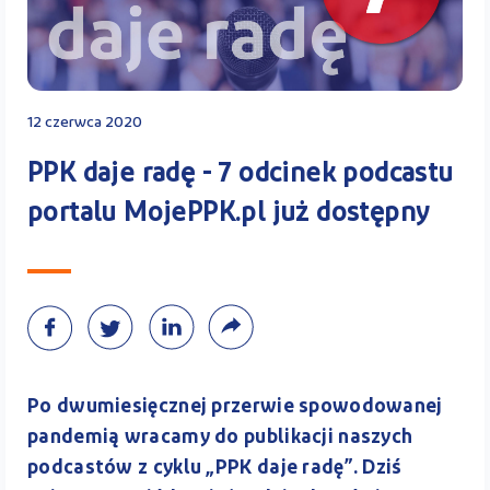
Kontakt
12 czerwca 2020
Kalkulator PPK
PPK daje radę - 7 odcinek podcastu
portalu MojePPK.pl już dostępny
Zaloguj się
A
Po dwumiesięcznej przerwie spowodowanej
pandemią wracamy do publikacji naszych
podcastów z cyklu „PPK daje radę”. Dziś