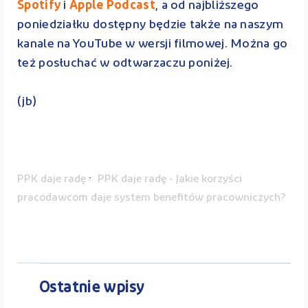
Spotify
i
Apple Podcast
, a od najbliższego
poniedziałku dostępny będzie także na naszym
kanale na YouTube w wersji filmowej. Można go
też posłuchać w odtwarzaczu poniżej.
(jb)
·
PPK daje radę
PPK daje radę - Jakie korzyści
pracodawcom daje system benefitów pracowniczych?
Ostatnie wpisy