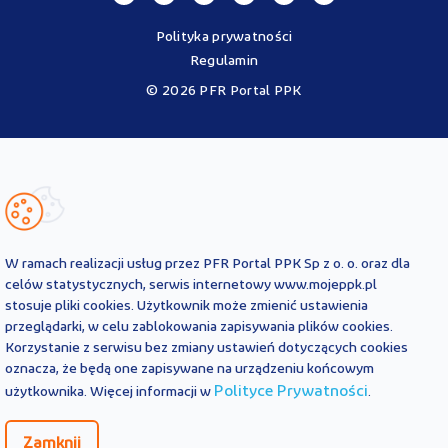
Polityka prywatności
Regulamin
© 2026 PFR Portal PPK
Portal MojePPK.pl jest jedynym oficjalnym źródłem informacji o
Pracowniczych Planach Kapitałowych, prowadzonym na mocy
Ustawy o PPK przez operatora - PFR Portal PPK sp. z o.o., spółkę
zależną Polskiego Funduszu Rozwoju SA.
Treści zawarte na Portalu PPK mają charakter wyłącznie
informacyjny i są aktualne na dzień ich zamieszczenia. Treści te
nie
W ramach realizacji usług przez PFR Portal PPK Sp z o. o. oraz dla
zastępują
obowiązujących przepisów prawa i każdorazowo
celów statystycznych, serwis internetowy www.mojeppk.pl
powinny być interpretowane oraz stosowane z uwzględnieniem
stosuje pliki cookies. Użytkownik może zmienić ustawienia
aktualnie obowiązujących przepisów prawa. Treści te nie stanowią
przeglądarki, w celu zablokowania zapisywania plików cookies.
porady prawnej, finansowej ani oficjalnej interpretacji
Korzystanie z serwisu bez zmiany ustawień dotyczących cookies
obowiązujących przepisów prawa.
PFR Portal PPK sp. z o.o. nie ponosi odpowiedzialności z tytułu
oznacza, że będą one zapisywane na urządzeniu końcowym
powstania jakichkolwiek szkód, wynikających lub pozostających w
Polityce Prywatności
użytkownika. Więcej informacji w
.
związku z treściami zamieszczonymi na Portalu PPK. W przypadku
jakichkolwiek wątpliwości co do treści umieszczonych na Portalu
Zamknij
PPK, w tym co do praw lub obowiązków wynikających z