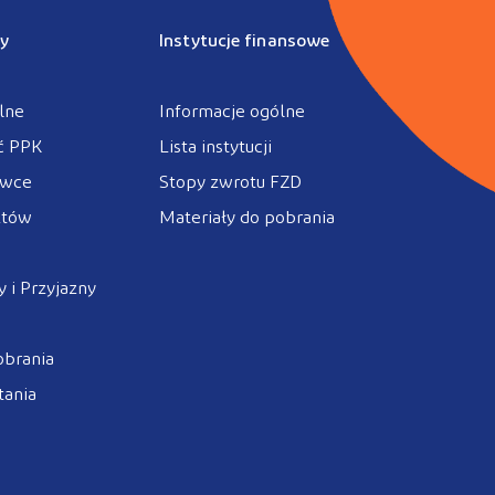
y
Instytucje finansowe
lne
Informacje ogólne
ć PPK
Lista instytucji
ówce
Stopy zwrotu FZD
ztów
Materiały do pobrania
 i Przyjazny
obrania
tania