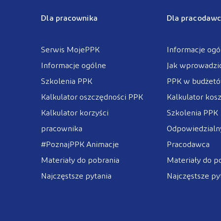
Dla pracownika
Dla pracodawc
Serwis MojePPK
Informacje ogó
Informacje ogólne
Jak wprowadzi
Szkolenia PPK
PPK w budżet
Kalkulator oszczędności PPK
Kalkulator kos
Kalkulator korzyści
Szkolenia PPK
pracownika
Odpowiedzialny
#PoznajPPK Animacje
Pracodawca
Materiały do pobrania
Materiały do p
Najczęstsze pytania
Najczęstsze py