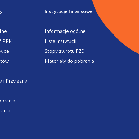
y
Instytucje finansowe
lne
Informacje ogólne
ć PPK
Lista instytucji
ówce
Stopy zwrotu FZD
ztów
Materiały do pobrania
 i Przyjazny
obrania
tania