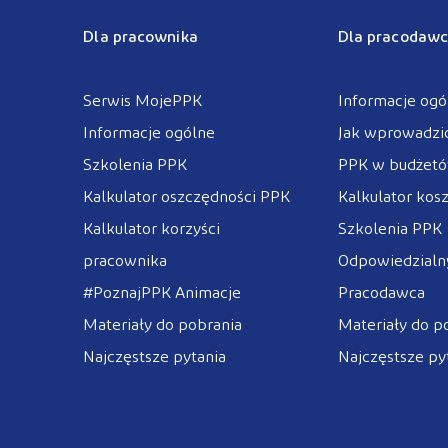
Dla pracownika
Dla pracodawc
Serwis MojePPK
Informacje ogó
Informacje ogólne
Jak wprowadzi
Szkolenia PPK
PPK w budżet
Kalkulator oszczędności PPK
Kalkulator kos
Kalkulator korzyści
Szkolenia PPK
pracownika
Odpowiedzialny
#PoznajPPK Animacje
Pracodawca
Materiały do pobrania
Materiały do p
Najczęstsze pytania
Najczęstsze py