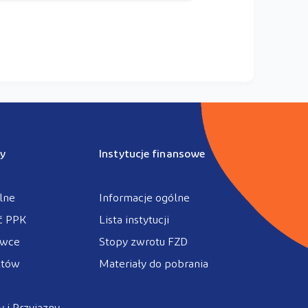
y
Instytucje finansowe
lne
Informacje ogólne
ć PPK
Lista instytucji
ówce
Stopy zwrotu FZD
ztów
Materiały do pobrania