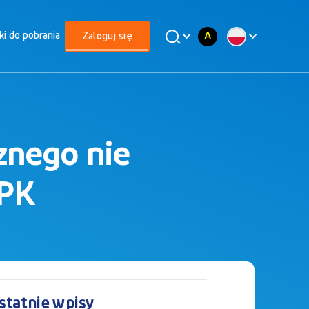
A
iki do pobrania
Zaloguj się
znego nie
PPK
statnie wpisy