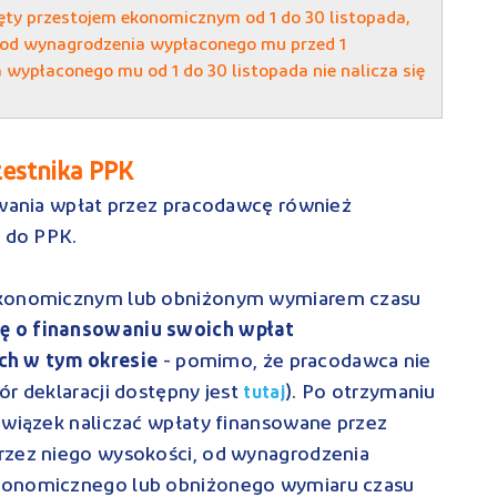
jęty przestojem ekonomicznym od 1 do 30 listopada,
 od wynagrodzenia wypłaconego mu przed 1
wypłaconego mu od 1 do 30 listopada nie nalicza się
zestnika PPK
owania wpłat przez pracodawcę również
t do PPK.
 ekonomicznym lub obniżonym wymiarem czasu
ję o finansowaniu swoich wpłat
h w tym okresie
- pomimo, że pracodawca nie
r deklaracji dostępny jest
). Po otrzymaniu
tutaj
owiązek naliczać wpłaty finansowane przez
rzez niego wysokości, od wynagrodzenia
ekonomicznego lub obniżonego wymiaru czasu