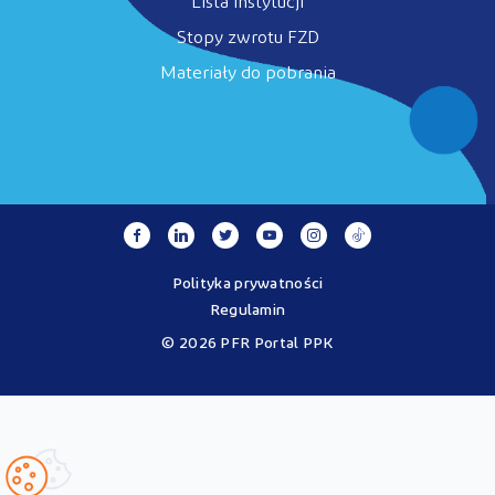
Lista instytucji
Stopy zwrotu FZD
Materiały do pobrania
Polityka prywatności
Regulamin
© 2026 PFR Portal PPK
Portal MojePPK.pl jest jedynym oficjalnym źródłem informacji o
Pracowniczych Planach Kapitałowych, prowadzonym na mocy
Ustawy o PPK przez operatora - PFR Portal PPK sp. z o.o., spółkę
zależną Polskiego Funduszu Rozwoju SA.