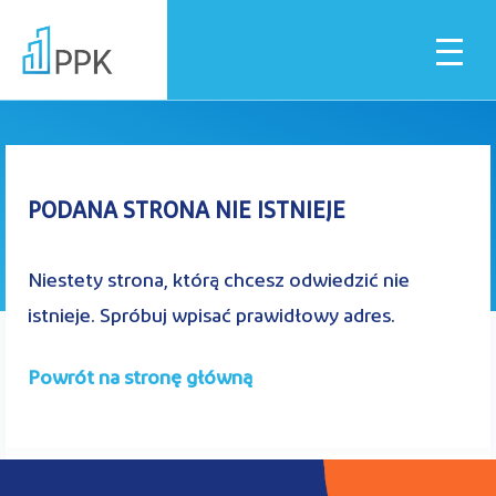
Błąd 404
Dla pracownika
PODANA STRONA NIE ISTNIEJE
Dla pracodawcy
Niestety strona, którą chcesz odwiedzić nie
istnieje. Spróbuj wpisać prawidłowy adres.
Instytucje finansowe
Powrót na stronę główną
Pliki do pobrania