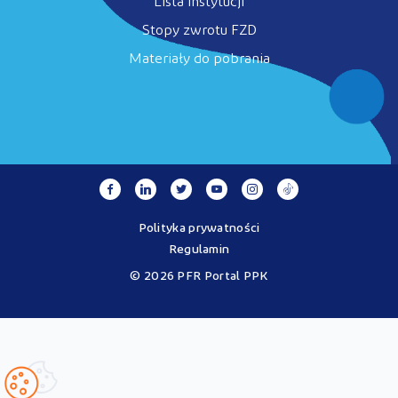
Lista instytucji
Stopy zwrotu FZD
Materiały do pobrania
Polityka prywatności
Regulamin
© 2026 PFR Portal PPK
Portal MojePPK.pl jest jedynym oficjalnym źródłem informacji o
Pracowniczych Planach Kapitałowych, prowadzonym na mocy
Ustawy o PPK przez operatora - PFR Portal PPK sp. z o.o., spółkę
zależną Polskiego Funduszu Rozwoju SA.