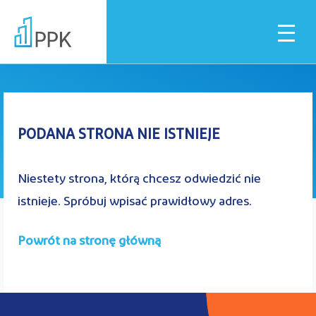
Błąd 404
Dla pracownika
PODANA STRONA NIE ISTNIEJE
Dla pracodawcy
Niestety strona, którą chcesz odwiedzić nie
istnieje. Spróbuj wpisać prawidłowy adres.
Instytucje finansowe
Powrót na stronę główną
Pliki do pobrania