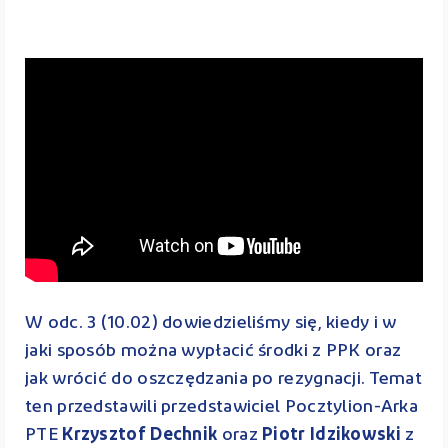
W odc. 3 (10.02) dowiedzieliśmy się, kiedy i w
jaki sposób można wypłacić środki z PPK oraz
jak wrócić do oszczędzania po rezygnacji. Temat
ten przedstawili przedstawiciel Pocztylion-Arka
PTE
Krzysztof Dechnik
oraz
Piotr Idzikowski
z