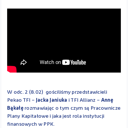
W odc. 2 (8.02) gościliśmy przedstawicieli
Pekao TFI –
Jacka Janiuka
i TFI Allianz –
Annę
Bąkałę
rozmawiając o tym czym są Pracownicze
Plany Kapitałowe i jaka jest rola instytucji
finansowych w PPK.