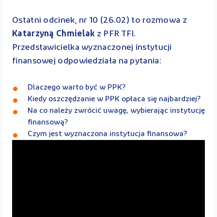
Ostatni odcinek, nr 10 (26.02) to rozmowa z
Katarzyną Chmielak
z PFR TFI.
Przedstawicielka wyznaczonej instytucji
finansowej odpowiedziała na pytania:
Dlaczego warto być w PPK?
Kiedy oszczędzanie w PPK opłaca się najbardziej?
Na co należy zwrócić uwagę, wybierając instytucję
finansową?
Czym jest wyznaczona instytucja finansowa?