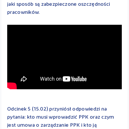
jaki sposób są zabezpieczone oszczędności
pracowników.
Odcinek 5 (15.02) przyniósł odpowiedzi na
pytania: kto musi wprowadzić PPK oraz czym
jest umowa o zarządzanie PPK i kto ją