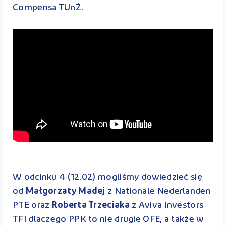
Compensa TUnŻ.
W odcinku 4 (12.02) mogliśmy dowiedzieć się
od
Małgorzaty Madej
z Nationale Nederlanden
PTE oraz
Roberta Trzeciaka
z Aviva Investors
TFI dlaczego PPK to nie drugie OFE, a także w