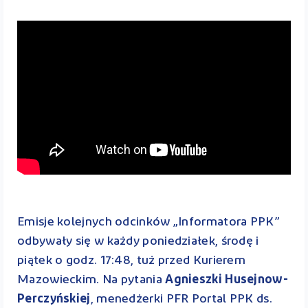
Emisje kolejnych odcinków „Informatora PPK”
odbywały się w każdy poniedziałek, środę i
piątek o godz. 17:48, tuż przed Kurierem
Mazowieckim. Na pytania
Agnieszki Husejnow-
Perczyńskiej
, menedżerki PFR Portal PPK ds.