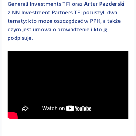
Generali Investments TFI oraz
Artur Pazderski
z NN Investment Partners TFI poruszyli dwa
tematy: kto może oszczędzać w PPK, a także
czym jest umowa o prowadzenie i kto ją
podpisuje.