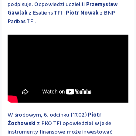
podpisuje. Odpowiedzi udzielili
Przemysław
Gawlak
z Esaliens TFI i
Piotr Nowak
z BNP
Paribas TFI.
W środowym, 6. odcinku (17.02)
Piotr
Żochowski
z PKO TFI opowiedział w jakie
instrumenty finansowe może inwestować