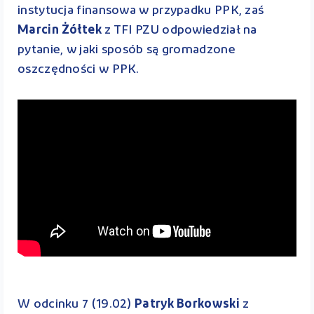
instytucja finansowa w przypadku PPK, zaś
Marcin Żółtek
z TFI PZU odpowiedział na
pytanie, w jaki sposób są gromadzone
oszczędności w PPK.
W odcinku 7 (19.02)
Patryk Borkowski
z