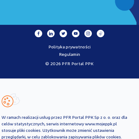
Polityka prywatności
Regulamin
© 2026 PFR Portal PPK
Portal MojePPK.pl jest jedynym oficjalnym źródłem informacji o
Pracowniczych Planach Kapitałowych, prowadzonym na mocy
Ustawy o PPK przez operatora - PFR Portal PPK sp. z o.o., spółkę
zależną Polskiego Funduszu Rozwoju SA.
Treści zawarte na Portalu PPK mają charakter wyłącznie
informacyjny i są aktualne na dzień ich zamieszczenia. Treści te
nie
W ramach realizacji usług przez PFR Portal PPK Sp z o. o. oraz dla
zastępują
obowiązujących przepisów prawa i każdorazowo
celów statystycznych, serwis internetowy www.mojeppk.pl
powinny być interpretowane oraz stosowane z uwzględnieniem
stosuje pliki cookies. Użytkownik może zmienić ustawienia
aktualnie obowiązujących przepisów prawa. Treści te nie stanowią
przeglądarki, w celu zablokowania zapisywania plików cookies.
porady prawnej, finansowej ani oficjalnej interpretacji