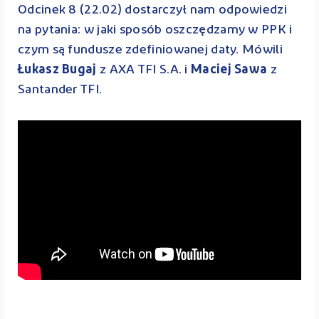
Odcinek 8 (22.02) dostarczył nam odpowiedzi
na pytania: w jaki sposób oszczędzamy w PPK i
czym są fundusze zdefiniowanej daty. Mówili
Łukasz Bugaj
z AXA TFI S.A. i
Maciej Sawa
z
Santander TFI.