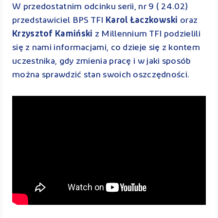
W przedostatnim odcinku serii, nr 9 ( 24.02)
przedstawiciel BPS TFI
Karol Łaczkowski
oraz
Krzysztof Kamiński
z Millennium TFI podzielili
się z nami informacjami, co dzieje się z kontem
uczestnika, gdy zmienia pracę i w jaki sposób
można sprawdzić stan swoich oszczędności.