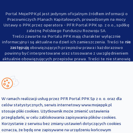
Portal MojePPK.pl jest jedynym oficjalnym źródłem informacji o
Pracowniczych Planach Kapitałowych, prowadzonym na mocy
Ustawy o PPK przez operatora - PFR Portal PPK sp. z o.o., spółkę
zależną Polskiego Funduszu Rozwoju SA.
Treści zawarte na Portalu PPK mają charakter wyłącznie
informacyjny i są aktualne na dzień ich zamieszczenia. Treści te
nie
zastępują
obowiązujących przepisów prawa i każdorazowo
powinny być interpretowane oraz stosowane z uwzględnieniem
aktualnie obowiązujących przepisów prawa. Treści te nie stanowią
porady prawnej, finansowej ani oficjalnej interpretacji
obowiązujących przepisów prawa.
PFR Portal PPK sp. z o.o. nie ponosi odpowiedzialności z tytułu
powstania jakichkolwiek szkód, wynikających lub pozostających w
związku z treściami zamieszczonymi na Portalu PPK. W przypadku
jakichkolwiek wątpliwości co do treści umieszczonych na Portalu
PPK, w tym co do praw lub obowiązków wynikających z
W ramach realizacji usług przez PFR Portal PPK Sp z o. o. oraz dla
obowiązujących przepisów prawa, należy skorzystać z pomocy
celów statystycznych, serwis internetowy www.mojeppk.pl
podmiotów świadczących zawodowo pomoc prawną.
stosuje pliki cookies. Użytkownik może zmienić ustawienia
przeglądarki, w celu zablokowania zapisywania plików cookies.
Korzystanie z serwisu bez zmiany ustawień dotyczących cookies
oznacza, że będą one zapisywane na urządzeniu końcowym