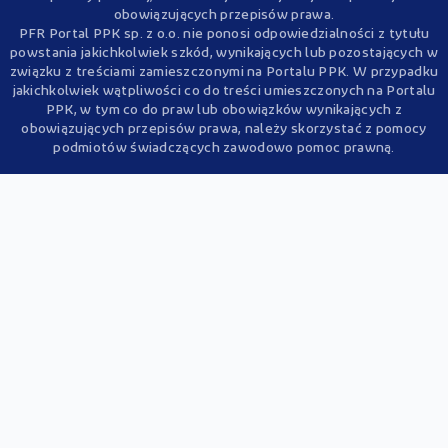
obowiązujących przepisów prawa.
PFR Portal PPK sp. z o.o. nie ponosi odpowiedzialności z tytułu
powstania jakichkolwiek szkód, wynikających lub pozostających w
związku z treściami zamieszczonymi na Portalu PPK. W przypadku
jakichkolwiek wątpliwości co do treści umieszczonych na Portalu
PPK, w tym co do praw lub obowiązków wynikających z
obowiązujących przepisów prawa, należy skorzystać z pomocy
podmiotów świadczących zawodowo pomoc prawną.