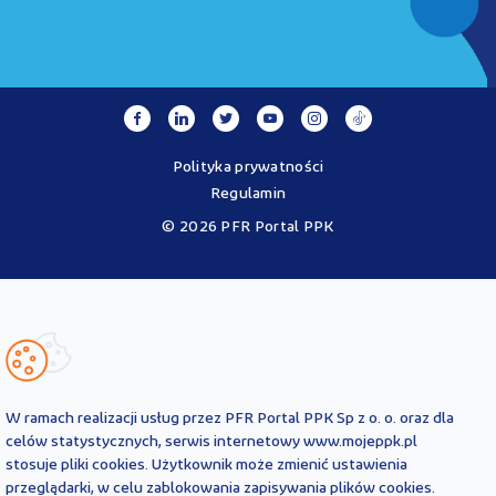
Polityka prywatności
Regulamin
© 2026 PFR Portal PPK
Portal MojePPK.pl jest jedynym oficjalnym źródłem informacji o
Pracowniczych Planach Kapitałowych, prowadzonym na mocy
Ustawy o PPK przez operatora - PFR Portal PPK sp. z o.o., spółkę
zależną Polskiego Funduszu Rozwoju SA.
Treści zawarte na Portalu PPK mają charakter wyłącznie
informacyjny i są aktualne na dzień ich zamieszczenia. Treści te
nie
W ramach realizacji usług przez PFR Portal PPK Sp z o. o. oraz dla
zastępują
obowiązujących przepisów prawa i każdorazowo
celów statystycznych, serwis internetowy www.mojeppk.pl
powinny być interpretowane oraz stosowane z uwzględnieniem
stosuje pliki cookies. Użytkownik może zmienić ustawienia
aktualnie obowiązujących przepisów prawa. Treści te nie stanowią
przeglądarki, w celu zablokowania zapisywania plików cookies.
porady prawnej, finansowej ani oficjalnej interpretacji