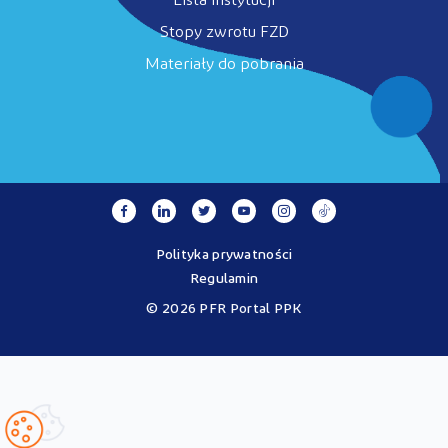
Lista instytucji
Stopy zwrotu FZD
Materiały do pobrania
Polityka prywatności
Regulamin
© 2026 PFR Portal PPK
Portal MojePPK.pl jest jedynym oficjalnym źródłem informacji o
Pracowniczych Planach Kapitałowych, prowadzonym na mocy
Ustawy o PPK przez operatora - PFR Portal PPK sp. z o.o., spółkę
zależną Polskiego Funduszu Rozwoju SA.