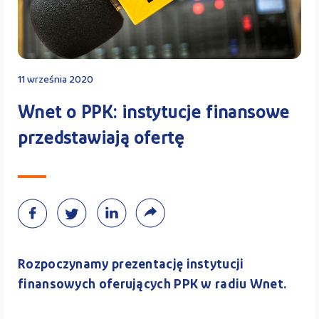
Kontakt
11 września 2020
Kalkulator PPK
Wnet o PPK: instytucje finansowe
przedstawiają ofertę
Zaloguj się
A
Rozpoczynamy prezentację instytucji
finansowych oferujących PPK w radiu Wnet.