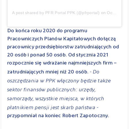
A post shared by
PFR Portal PPK
(@pfrportal) on
Oct 1, 2020 at 2:41am PDT
Do końca roku 2020 do programu
Pracowniczych Planów Kapitałowych dołączą
pracownicy przedsiębiorstw zatrudniających od
20 osób i ponad 50 osób. Od stycznia 2021
rozpocznie się wdrażanie najmniejszych firm –
- Do
zatrudniających mniej niż 20 osób.
oszczędzania w PPK włączony będzie także
sektor finansów publicznych: urzędy,
samorządy, wszystkie miejsca, w których
płatnikiem pensji jest skarb państwa -
przypomniał na koniec Robert Zapotoczny.