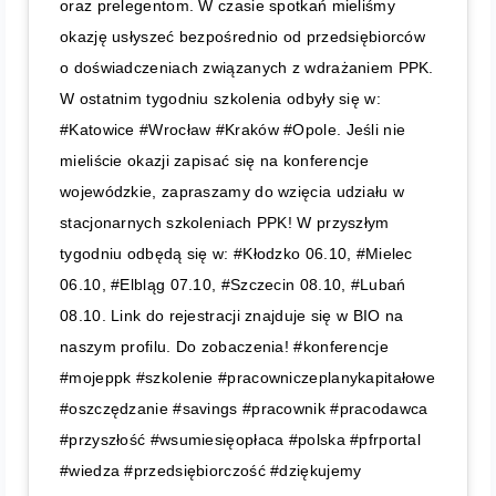
oraz prelegentom. W czasie spotkań mieliśmy
okazję usłyszeć bezpośrednio od przedsiębiorców
o doświadczeniach związanych z wdrażaniem PPK.
W ostatnim tygodniu szkolenia odbyły się w:
#Katowice #Wrocław #Kraków #Opole. Jeśli nie
mieliście okazji zapisać się na konferencje
wojewódzkie, zapraszamy do wzięcia udziału w
stacjonarnych szkoleniach PPK! W przyszłym
tygodniu odbędą się w: #Kłodzko 06.10, #Mielec
06.10, #Elbląg 07.10, #Szczecin 08.10, #Lubań
08.10. Link do rejestracji znajduje się w BIO na
naszym profilu. Do zobaczenia! #konferencje
#mojeppk #szkolenie #pracowniczeplanykapitałowe
#oszczędzanie #savings #pracownik #pracodawca
#przyszłość #wsumiesięopłaca #polska #pfrportal
#wiedza #przedsiębiorczość #dziękujemy