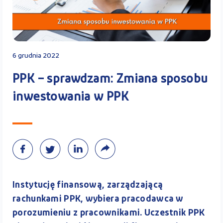
Kontakt
6 grudnia 2022
Kalkulator PPK
PPK – sprawdzam: Zmiana sposobu
inwestowania w PPK
Zaloguj się
A
Instytucję finansową, zarządzającą
rachunkami PPK, wybiera pracodawca w
porozumieniu z pracownikami. Uczestnik PPK