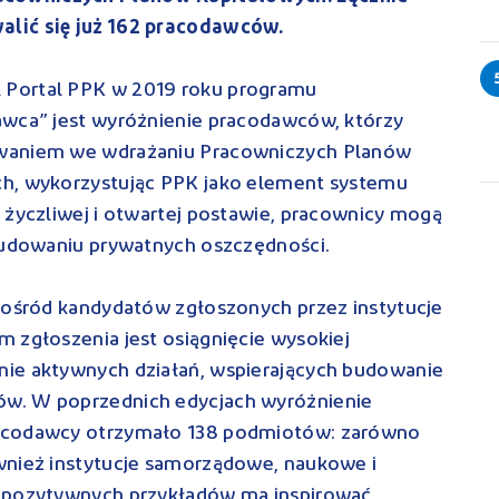
lić się już 162 pracodawców.
 Portal PPK w 2019 roku programu
awca” jest wyróżnienie pracodawców, którzy
owaniem we wdrażaniu Pracowniczych Planów
ch, wykorzystując PPK jako element systemu
 życzliwej i otwartej postawie, pracownicy mogą
 budowaniu prywatnych oszczędności.
spośród kandydatów zgłoszonych przez instytucje
 zgłoszenia jest osiągnięcie wysokiej
nie aktywnych działań, wspierających budowanie
w. W poprzednich edycjach wyróżnienie
racodawcy otrzymało 138 podmiotów: zarówno
wnież instytucje samorządowe, naukowe i
e pozytywnych przykładów ma inspirować