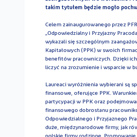
takim tytułem będzie mogło pochwa
Celem zainaugurowanego przez PFR
„Odpowiedzialny i Przyjazny Pracod
wykazali się szczególnym zaangaż
Kapitałowych (PPK) w swoich firma
benefitów pracowniczych. Dzięki ich
liczyć na zrozumienie i wsparcie w
Laureaci wyróżnienia wybierani są 
finansowe, oferujące PPK. Warunkiem
partycypacji w PPK oraz podejmowa
finansowego dobrostanu pracownikó
Odpowiedzialnego i Przyjaznego P
duże, międzynarodowe firmy, jak ró
polskie firmy rodzinne. Promowani