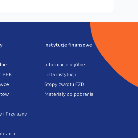
y
Instytucje finansowe
lne
Informacje ogólne
ć PPK
Lista instytucji
ówce
Stopy zwrotu FZD
ztów
Materiały do pobrania
 i Przyjazny
obrania