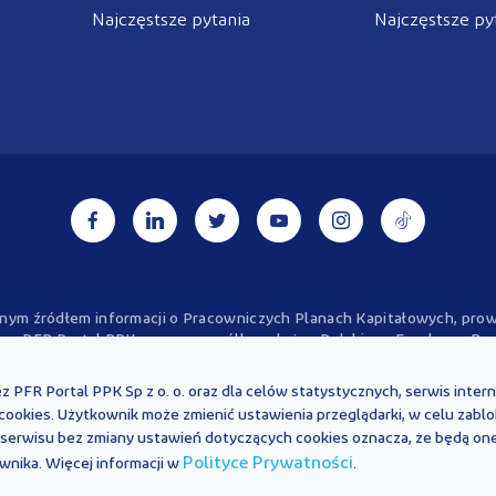
Najczęstsze pytania
Najczęstsze py
alnym źródłem informacji o Pracowniczych Planach Kapitałowych, p
a - PFR Portal PPK sp. z o.o., spółkę zależną Polskiego Funduszu Ro
kter wyłącznie informacyjny i są aktualne na dzień ich zamieszczenia
 być interpretowane oraz stosowane z uwzględnieniem aktualnie obo
ez PFR Portal PPK Sp z o. o. oraz dla celów statystycznych, serwis inte
rady prawnej, finansowej ani oficjalnej interpretacji obowiązujących 
 cookies. Użytkownik może zmienić ustawienia przeglądarki, w celu zabl
powiedzialności z tytułu powstania jakichkolwiek szkód, wynikających
z serwisu bez zmiany ustawień dotyczących cookies oznacza, że będą on
przypadku jakichkolwiek wątpliwości co do treści umieszczonych na
Polityce Prywatności
nika. Więcej informacji w
.
ujących przepisów prawa, należy skorzystać z pomocy podmiotów ś