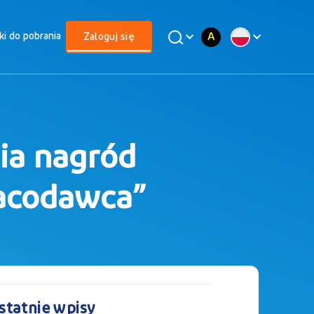
A
iki do pobrania
Zaloguj się
nia nagród
racodawca”
statnie wpisy