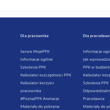
Dla pracownika
Dla pracodawc
Serwis MojePPK
Informacje ogó
Informacje ogólne
Jak wprowadzi
Szkolenia PPK
PPK w budżet
Kalkulator oszczędności PPK
Kalkulator kos
Kalkulator korzyści
Szkolenia PPK
pracownika
Odpowiedzialny
#PoznajPPK Animacje
Pracodawca
Materiały do pobrania
Materiały do p