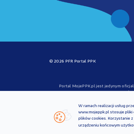
© 2026 PFR Portal PPK
Portal MojePPK.pl jest jedynym oficj
operator
Treści zawarte na Portalu PPK mają chara
przepisów prawa i każdorazowo powinny
W ramach realizacji usług prz
nie stanowią po
www.mojeppk.pl stosuje pliki
PFR Portal PPK sp. z o.o. nie ponosi od
plików cookies. Korzystanie 
zamieszczonymi na Portalu PPK. W 
urządzeniu końcowym użytkow
obowiązków wynikających z obowiąz