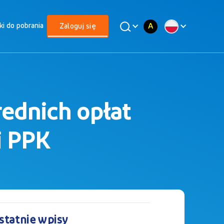
A
iki do pobrania
Zaloguj się
rednich opłat
i PPK
statnie wpisy