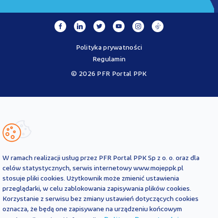
Polityka prywatności
Regulamin
© 2026 PFR Portal PPK
Portal MojePPK.pl jest jedynym oficjalnym źródłem informacji o
Pracowniczych Planach Kapitałowych, prowadzonym na mocy
Ustawy o PPK przez operatora - PFR Portal PPK sp. z o.o., spółkę
zależną Polskiego Funduszu Rozwoju SA.
Treści zawarte na Portalu PPK mają charakter wyłącznie
informacyjny i są aktualne na dzień ich zamieszczenia. Treści te
nie
W ramach realizacji usług przez PFR Portal PPK Sp z o. o. oraz dla
zastępują
obowiązujących przepisów prawa i każdorazowo
celów statystycznych, serwis internetowy www.mojeppk.pl
powinny być interpretowane oraz stosowane z uwzględnieniem
stosuje pliki cookies. Użytkownik może zmienić ustawienia
aktualnie obowiązujących przepisów prawa. Treści te nie stanowią
przeglądarki, w celu zablokowania zapisywania plików cookies.
porady prawnej, finansowej ani oficjalnej interpretacji
Korzystanie z serwisu bez zmiany ustawień dotyczących cookies
obowiązujących przepisów prawa.
PFR Portal PPK sp. z o.o. nie ponosi odpowiedzialności z tytułu
oznacza, że będą one zapisywane na urządzeniu końcowym