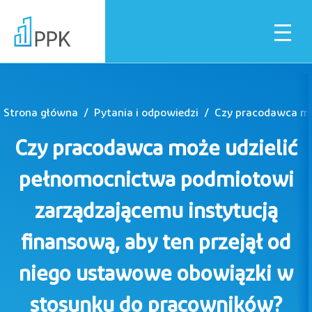
Strona główna
Pytania i odpowiedzi
Dla pracownika
Czy pracodawca może udzielić
Dla pracodawcy
pełnomocnictwa podmiotowi
zarządzającemu instytucją
Instytucje finansowe
finansową, aby ten przejął od
niego ustawowe obowiązki w
Pliki do pobrania
stosunku do pracowników?