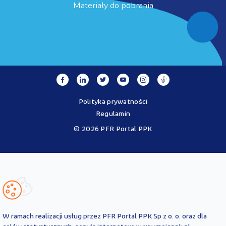
Materiały do pobrania
Polityka prywatności
Regulamin
© 2026 PFR Portal PPK
Portal MojePPK.pl jest jedynym oficjalnym źródłem informacji o
Pracowniczych Planach Kapitałowych, prowadzonym na mocy
Ustawy o PPK przez operatora - PFR Portal PPK sp. z o.o., spółkę
zależną Polskiego Funduszu Rozwoju SA.
Treści zawarte na Portalu PPK mają charakter wyłącznie
informacyjny i są aktualne na dzień ich zamieszczenia. Treści te
nie
W ramach realizacji usług przez PFR Portal PPK Sp z o. o. oraz dla
zastępują
obowiązujących przepisów prawa i każdorazowo