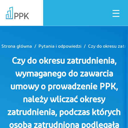
Strona główna
Pytania i odpowiedzi
Dla pracownika
Czy do okresu zatrudnienia,
Dla pracodawcy
wymaganego do zawarcia
umowy o prowadzenie PPK,
Instytucje finansowe
należy wliczać okresy
zatrudnienia, podczas których
Pliki do pobrania
osoba zatrudniona podlegała