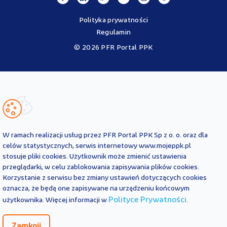
Polityka prywatności
Regulamin
© 2026 PFR Portal PPK
Portal MojePPK.pl jest jedynym oficjalnym źródłem informacji o
Pracowniczych Planach Kapitałowych, prowadzonym na mocy
Ustawy o PPK przez operatora - PFR Portal PPK sp. z o.o., spółkę
zależną Polskiego Funduszu Rozwoju SA.
Treści zawarte na Portalu PPK mają charakter wyłącznie
informacyjny i są aktualne na dzień ich zamieszczenia. Treści te
nie
W ramach realizacji usług przez PFR Portal PPK Sp z o. o. oraz dla
zastępują
obowiązujących przepisów prawa i każdorazowo
celów statystycznych, serwis internetowy www.mojeppk.pl
powinny być interpretowane oraz stosowane z uwzględnieniem
stosuje pliki cookies. Użytkownik może zmienić ustawienia
aktualnie obowiązujących przepisów prawa. Treści te nie stanowią
przeglądarki, w celu zablokowania zapisywania plików cookies.
porady prawnej, finansowej ani oficjalnej interpretacji
Korzystanie z serwisu bez zmiany ustawień dotyczących cookies
obowiązujących przepisów prawa.
PFR Portal PPK sp. z o.o. nie ponosi odpowiedzialności z tytułu
oznacza, że będą one zapisywane na urządzeniu końcowym
powstania jakichkolwiek szkód, wynikających lub pozostających w
Polityce Prywatności
użytkownika. Więcej informacji w
.
związku z treściami zamieszczonymi na Portalu PPK. W przypadku
jakichkolwiek wątpliwości co do treści umieszczonych na Portalu
Zamknij
PPK, w tym co do praw lub obowiązków wynikających z