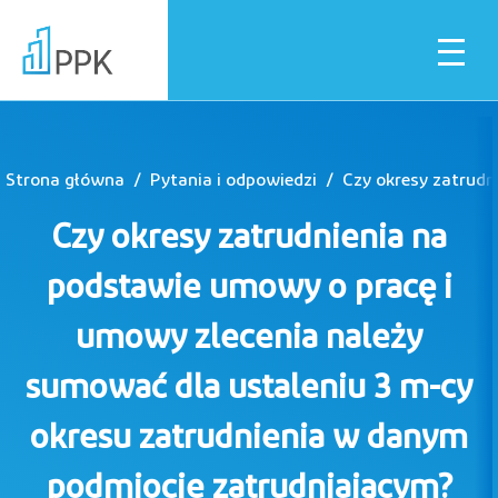
Strona główna
Pytania i odpowiedzi
Dla pracownika
Czy okresy zatrudnienia na
Dla pracodawcy
podstawie umowy o pracę i
umowy zlecenia należy
Instytucje finansowe
sumować dla ustaleniu 3 m-cy
okresu zatrudnienia w danym
Pliki do pobrania
podmiocie zatrudniającym?