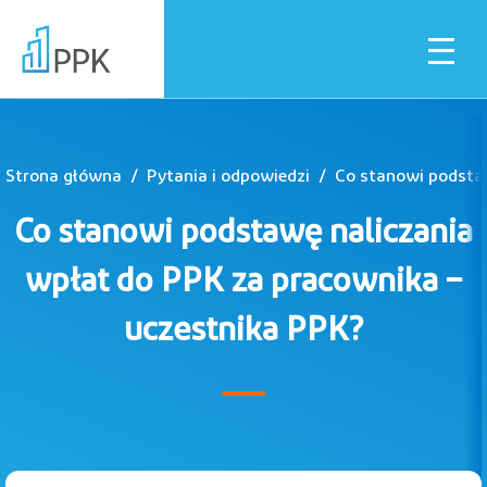
Strona główna
Pytania i odpowiedzi
Dla pracownika
Co stanowi podstawę naliczania
Dla pracodawcy
wpłat do PPK za pracownika –
uczestnika PPK?
Instytucje finansowe
Pliki do pobrania