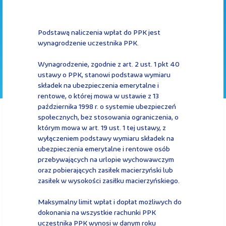
Kontakt
Podstawą naliczenia wpłat do PPK jest
wynagrodzenie uczestnika PPK.
Wynagrodzenie, zgodnie z art. 2 ust. 1 pkt 40
Kalkulator PPK
ustawy o PPK, stanowi podstawa wymiaru
składek na ubezpieczenia emerytalne i
rentowe, o której mowa w ustawie z 13
października 1998 r. o systemie ubezpieczeń
społecznych, bez stosowania ograniczenia, o
Zaloguj się
którym mowa w art. 19 ust. 1 tej ustawy, z
wyłączeniem podstawy wymiaru składek na
ubezpieczenia emerytalne i rentowe osób
przebywających na urlopie wychowawczym
oraz pobierających zasiłek macierzyński lub
zasiłek w wysokości zasiłku macierzyńskiego.
A
Maksymalny limit wpłat i dopłat możliwych do
dokonania na wszystkie rachunki PPK
uczestnika PPK wynosi w danym roku