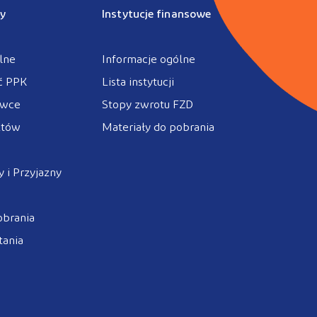
y
Instytucje finansowe
lne
Informacje ogólne
ć PPK
Lista instytucji
ówce
Stopy zwrotu FZD
ztów
Materiały do pobrania
 i Przyjazny
obrania
tania