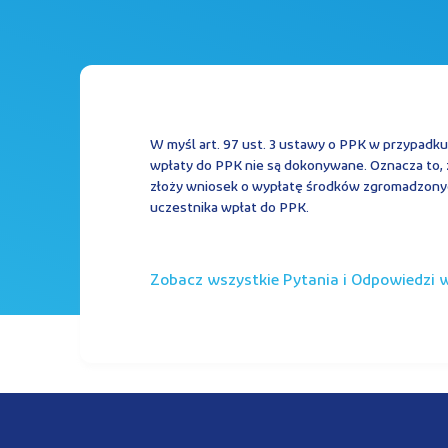
W myśl art. 97 ust. 3 ustawy o PPK w przypadk
wpłaty do PPK nie są dokonywane. Oznacza to, ż
złoży wniosek o wypłatę środków zgromadzonyc
uczestnika wpłat do PPK.
Zobacz wszystkie Pytania i Odpowiedzi w 