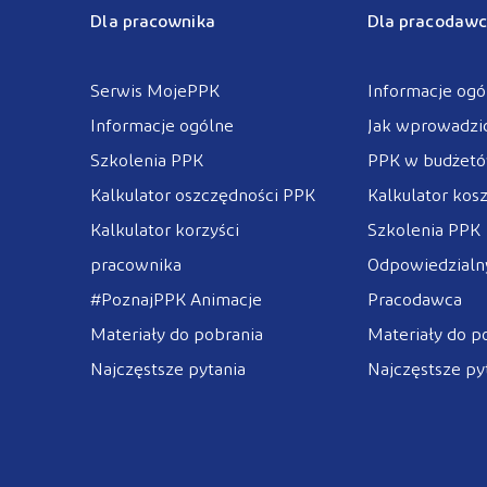
Dla pracownika
Dla pracodawc
Serwis MojePPK
Informacje ogó
Informacje ogólne
Jak wprowadzi
Szkolenia PPK
PPK w budżet
Kalkulator oszczędności PPK
Kalkulator kos
Kalkulator korzyści
Szkolenia PPK
pracownika
Odpowiedzialny
#PoznajPPK Animacje
Pracodawca
Materiały do pobrania
Materiały do p
Najczęstsze pytania
Najczęstsze py