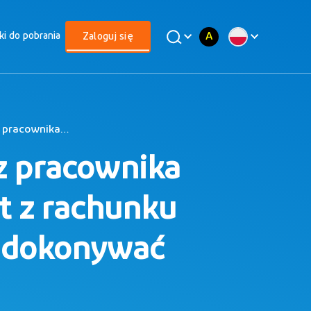
A
iki do pobrania
Zaloguj się
Czy w przypadku ukończenia przez pracownika 60. roku życia i rozpoczęcia wypłat z rachunku PPK pracodawca powinien nadal dokonywać wpłat do PPK?
z pracownika
at z rachunku
l dokonywać