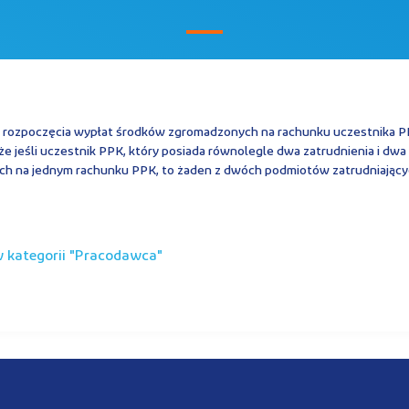
u rozpoczęcia wypłat środków zgromadzonych na rachunku uczestnika PPK
e jeśli uczestnik PPK, który posiada równolegle dwa zatrudnienia i dwa 
h na jednym rachunku PPK, to żaden z dwóch podmiotów zatrudniającyc
kategorii "
pracodawca
"