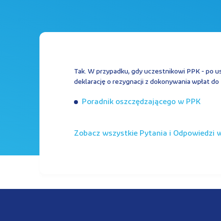
Tak. W przypadku, gdy uczestnikowi PPK - po u
deklarację o rezygnacji z dokonywania wpłat d
Poradnik oszczędzającego w PPK
Zobacz wszystkie Pytania i Odpowiedzi w 