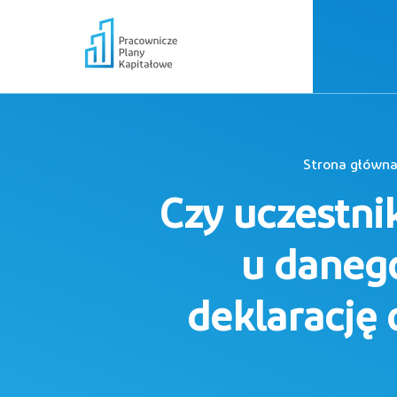
Strona główn
Czy uczestni
u daneg
deklarację 