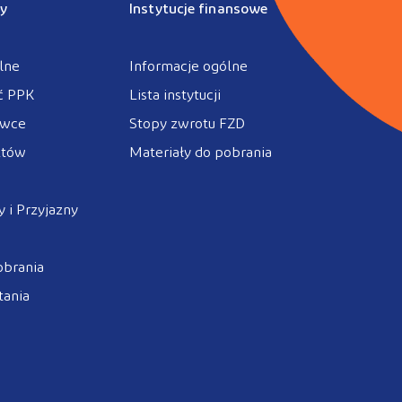
y
Instytucje finansowe
lne
Informacje ogólne
ć PPK
Lista instytucji
ówce
Stopy zwrotu FZD
ztów
Materiały do pobrania
 i Przyjazny
obrania
tania