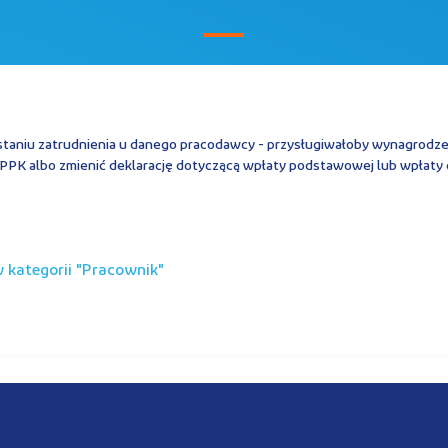
staniu zatrudnienia u danego pracodawcy - przysługiwałoby wynagrodz
o PPK albo zmienić deklarację dotyczącą wpłaty podstawowej lub wpłaty
kategorii "
pracownik
"