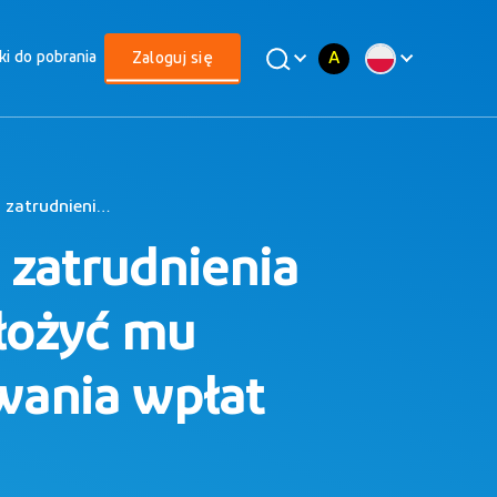
A
iki do pobrania
Zaloguj się
Czy uczestnik PPK, po zakończeniu zatrudnienia u danego pracodawcy, może złożyć mu deklarację o rezygnacji z dokonywania wpłat do PPK?
 zatrudnienia
łożyć mu
ywania wpłat