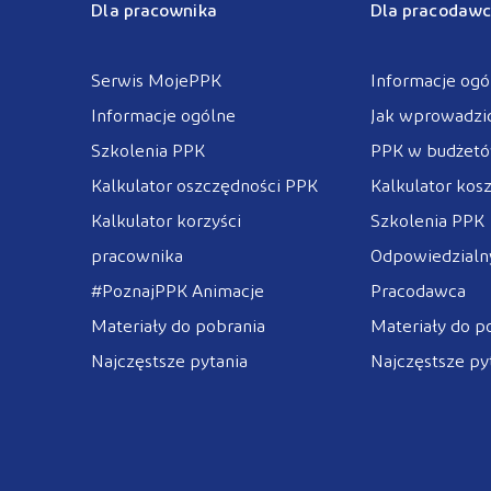
Dla pracownika
Dla pracodawc
Serwis MojePPK
Informacje ogó
Informacje ogólne
Jak wprowadzi
Szkolenia PPK
PPK w budżet
Kalkulator oszczędności PPK
Kalkulator kos
Kalkulator korzyści
Szkolenia PPK
pracownika
Odpowiedzialny
#PoznajPPK Animacje
Pracodawca
Materiały do pobrania
Materiały do p
Najczęstsze pytania
Najczęstsze py