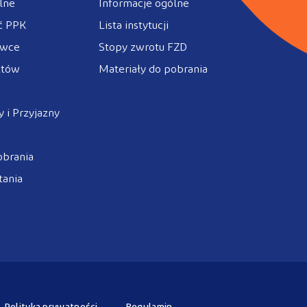
lne
Informacje ogólne
ć PPK
Lista instytucji
ówce
Stopy zwrotu FZD
ztów
Materiały do pobrania
 i Przyjazny
obrania
tania