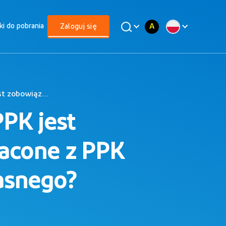
A
iki do pobrania
Zaloguj się
W jakim terminie uczestnik PPK jest zobowiązany zwrócić środki wypłacone z PPK na sfinansowanie wkładu własnego?
PK jest
acone z PPK
asnego?