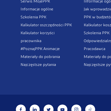
Serwis MojePPK
Informacje ogó
Informacje ogólne
Jak wprowadzi
Szkolenia PPK
PPK w budżet
Kalkulator oszczędności PPK
Kalkulator kos
Kalkulator korzyści
Szkolenia PPK
pracownika
Odpowiedzialny
#PoznajPPK Animacje
Pracodawca
Materiały do pobrania
Materiały do p
Najczęstsze pytania
Najczęstsze py