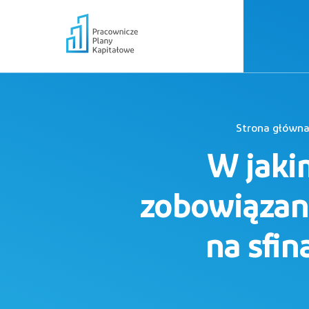
Strona główn
W jaki
zobowiązan
na sfi