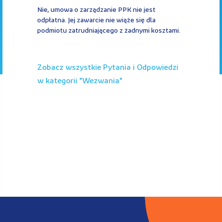
Kontakt
Nie, umowa o zarządzanie PPK nie jest
odpłatna. Jej zawarcie nie wiąże się dla
podmiotu zatrudniającego z żadnymi kosztami.
Kalkulator PPK
Zobacz wszystkie Pytania i Odpowiedzi
w kategorii "
wezwania
"
Zaloguj się
A