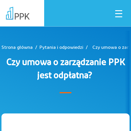
Strona główna
Pytania i odpowiedzi
Czy umowa o zarz
Dla pracownika
Czy umowa o zarządzanie PPK
Dla pracodawcy
jest odpłatna?
Instytucje finansowe
Pliki do pobrania