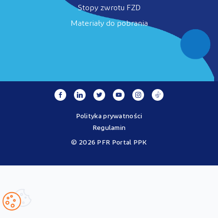
Stopy zwrotu FZD
Materiały do pobrania
Polityka prywatności
Regulamin
© 2026 PFR Portal PPK
Portal MojePPK.pl jest jedynym oficjalnym źródłem informacji o
Pracowniczych Planach Kapitałowych, prowadzonym na mocy
Ustawy o PPK przez operatora - PFR Portal PPK sp. z o.o., spółkę
zależną Polskiego Funduszu Rozwoju SA.
Treści zawarte na Portalu PPK mają charakter wyłącznie