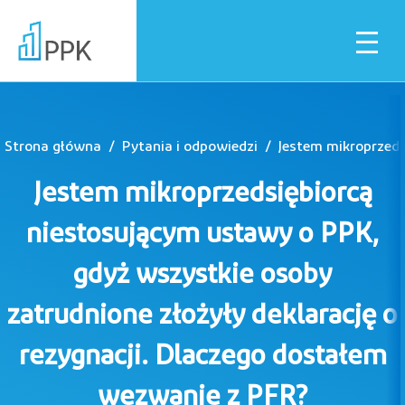
Strona główna
Pytania i odpowiedzi
Dla pracownika
Jestem mikroprzedsiębiorcą
Dla pracodawcy
niestosującym ustawy o PPK,
gdyż wszystkie osoby
Instytucje finansowe
zatrudnione złożyły deklarację o
rezygnacji. Dlaczego dostałem
Pliki do pobrania
wezwanie z PFR?