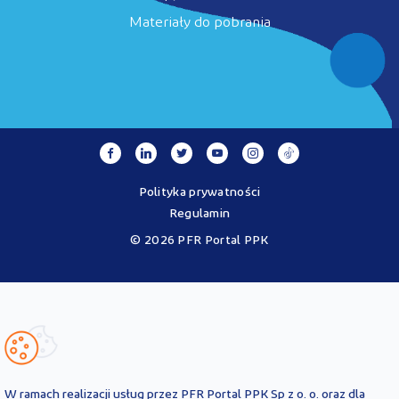
Materiały do pobrania
Polityka prywatności
Regulamin
© 2026 PFR Portal PPK
Portal MojePPK.pl jest jedynym oficjalnym źródłem informacji o
Pracowniczych Planach Kapitałowych, prowadzonym na mocy
Ustawy o PPK przez operatora - PFR Portal PPK sp. z o.o., spółkę
zależną Polskiego Funduszu Rozwoju SA.
Treści zawarte na Portalu PPK mają charakter wyłącznie
informacyjny i są aktualne na dzień ich zamieszczenia. Treści te
nie
W ramach realizacji usług przez PFR Portal PPK Sp z o. o. oraz dla