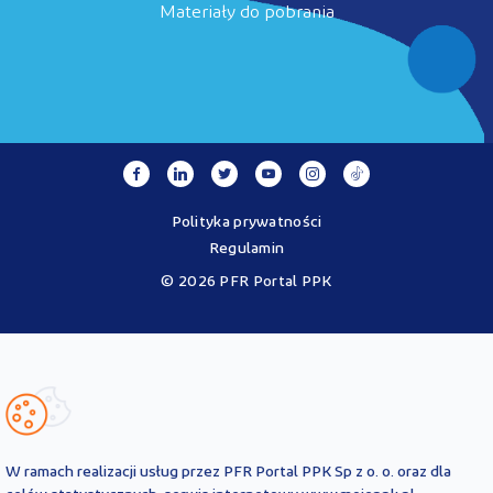
Materiały do pobrania
Polityka prywatności
Regulamin
© 2026 PFR Portal PPK
Portal MojePPK.pl jest jedynym oficjalnym źródłem informacji o
Pracowniczych Planach Kapitałowych, prowadzonym na mocy
Ustawy o PPK przez operatora - PFR Portal PPK sp. z o.o., spółkę
zależną Polskiego Funduszu Rozwoju SA.
Treści zawarte na Portalu PPK mają charakter wyłącznie
informacyjny i są aktualne na dzień ich zamieszczenia. Treści te
nie
W ramach realizacji usług przez PFR Portal PPK Sp z o. o. oraz dla
zastępują
obowiązujących przepisów prawa i każdorazowo