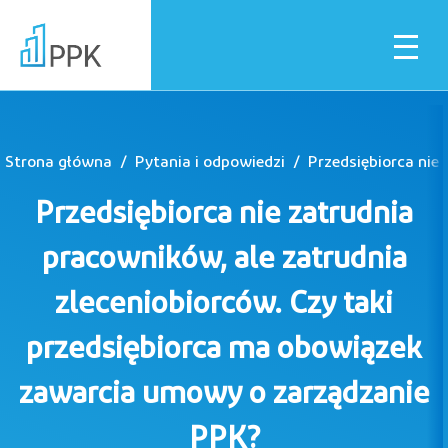
Strona główna
Pytania i odpowiedzi
Dla pracownika
Przedsiębiorca nie zatrudnia
Dla pracodawcy
pracowników, ale zatrudnia
zleceniobiorców. Czy taki
Instytucje finansowe
przedsiębiorca ma obowiązek
zawarcia umowy o zarządzanie
Pliki do pobrania
PPK?