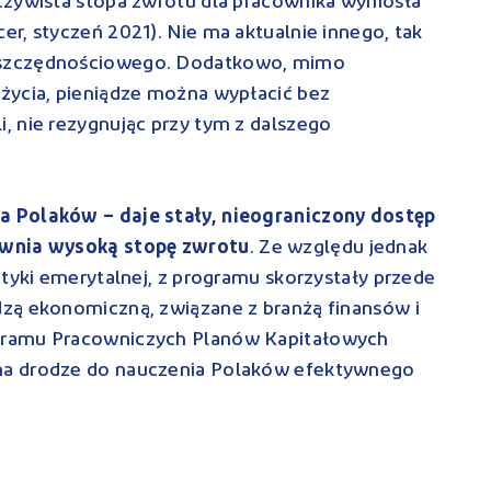
czywista stopa zwrotu dla pracownika wyniosła
r, styczeń 2021). Nie ma aktualnie innego, tak
oszczędnościowego. Dodatkowo, mimo
życia, pieniądze można wypłacić bez
, nie rezygnując przy tym z dalszego
 Polaków – daje stały, nieograniczony dostęp
ewnia wysoką stopę zwrotu
. Ze względu jednak
ityki emerytalnej, z programu skorzystały przede
zą ekonomiczną, związane z branżą finansów i
gramu Pracowniczych Planów Kapitałowych
na drodze do nauczenia Polaków efektywnego