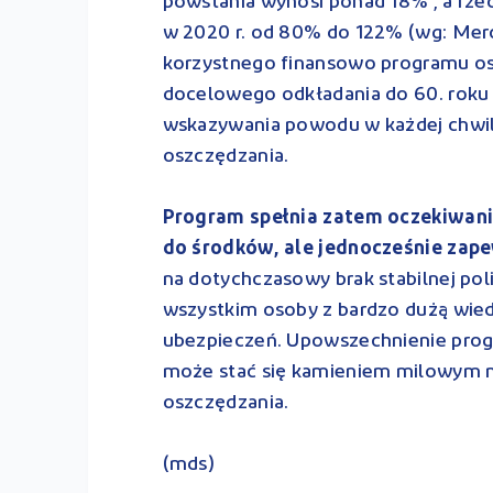
powstania wynosi ponad 18% , a rze
w 2020 r. od 80% do 122% (wg: Merce
korzystnego finansowo programu 
docelowego odkładania do 60. roku 
wskazywania powodu w każdej chwili
oszczędzania.
Program spełnia zatem oczekiwania
do środków, ale jednocześnie zap
na dotychczasowy brak stabilnej pol
wszystkim osoby z bardzo dużą wied
ubezpieczeń. Upowszechnienie pro
może stać się kamieniem milowym 
oszczędzania.
(mds)