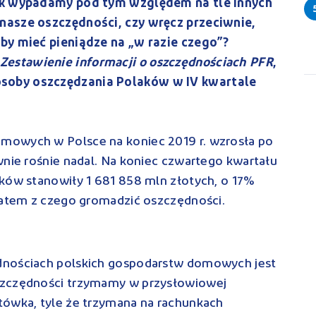
Jak wypadamy pod tym względem na tle innych
nasze oszczędności, czy wręcz przeciwnie,
by mieć pieniądze na „w razie czego”?
Zestawienie informacji o oszczędnościach PFR
,
soby oszczędzania Polaków w IV kwartale
mowych w Polsce na koniec 2019 r. wzrosła po
wnie rośnie nadal. Na koniec czwartego kwartału
aków stanowiły 1 681 858 mln złotych, o 17%
 zatem z czego gromadzić oszczędności.
dnościach polskich gospodarstw domowych jest
szczędności trzymamy w przysłowiowej
tówka, tyle że trzymana na rachunkach