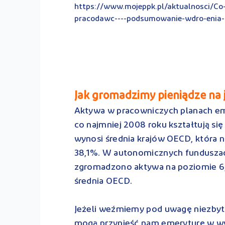
https://www.mojeppk.pl/aktualnosci/Co-
pracodawc----podsumowanie-wdro-enia
Jak gromadzimy pieniądze na j
Aktywa w pracowniczych planach eme
co najmniej 2008 roku kształtują si
wynosi średnia krajów OECD, która n
38,1%. W autonomicznych funduszach
zgromadzono aktywa na poziomie 6,9%
średnia OECD.
Jeżeli weźmiemy pod uwagę niezbyt 
mogą przynieść nam emeryturę w w