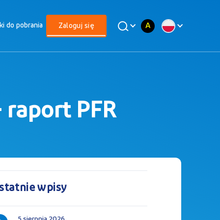
A
iki do pobrania
Zaloguj się
– raport PFR
statnie wpisy
5 sierpnia 2026