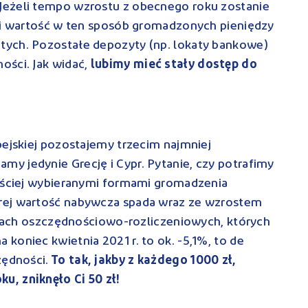
Jeżeli tempo wzrostu z obecnego roku zostanie
eni wartość w ten sposób gromadzonych pieniędzy
tych. Pozostałe depozyty (np. lokaty bankowe)
ści. Jak widać,
lubimy mieć stały dostęp do
pejskiej pozostajemy trzecim najmniej
y jedynie Grecję i Cypr. Pytanie, czy potrafimy
zęściej wybieranymi formami gromadzenia
rej wartość nabywcza spada wraz ze wzrostem
unkach oszczędnościowo-rozliczeniowych, których
koniec kwietnia 2021 r. to ok. -5,1%, to de
zędności.
To tak, jakby z każdego 1000 zł,
, zniknęło Ci 50 zł!