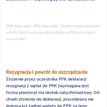
·
PPK daje radę
PPK daje radę - Dziedziczenie środków
w PPK. Kto ma prawo do środków w PPK po śmierci
uczestnika?
Rezygnacja i powrót do oszczędzania
Złożenie przez uczestnika PPK deklaracji
rezygnacji z wpłat do PPK (wymagana jest
forma pisemna) ma skutek natychmiastowy. Od
chwili złożenia tej deklaracji, pracodawca nie
dokona już żadnej wpłaty do PPK za tego