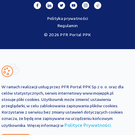
Polityka prywatności
Regulamin
© 2026 PFR Portal PPK
Portal MojePPK.pl jest jedynym oficjalnym źródłem informacji o
Pracowniczych Planach Kapitałowych, prowadzonym na mocy
Ustawy o PPK przez operatora - PFR Portal PPK sp. z o.o., spółkę
zależną Polskiego Funduszu Rozwoju SA.
Treści zawarte na Portalu PPK mają charakter wyłącznie
informacyjny i są aktualne na dzień ich zamieszczenia. Treści te
nie
W ramach realizacji usług przez PFR Portal PPK Sp z o. o. oraz dla
zastępują
obowiązujących przepisów prawa i każdorazowo
celów statystycznych, serwis internetowy www.mojeppk.pl
powinny być interpretowane oraz stosowane z uwzględnieniem
stosuje pliki cookies. Użytkownik może zmienić ustawienia
aktualnie obowiązujących przepisów prawa. Treści te nie stanowią
przeglądarki, w celu zablokowania zapisywania plików cookies.
porady prawnej, finansowej ani oficjalnej interpretacji
Korzystanie z serwisu bez zmiany ustawień dotyczących cookies
obowiązujących przepisów prawa.
PFR Portal PPK sp. z o.o. nie ponosi odpowiedzialności z tytułu
oznacza, że będą one zapisywane na urządzeniu końcowym
powstania jakichkolwiek szkód, wynikających lub pozostających w
Polityce Prywatności
użytkownika. Więcej informacji w
.
związku z treściami zamieszczonymi na Portalu PPK. W przypadku