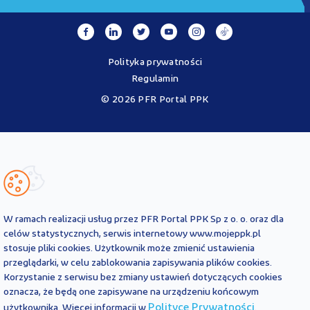
Polityka prywatności
Regulamin
© 2026 PFR Portal PPK
Portal MojePPK.pl jest jedynym oficjalnym źródłem informacji o
Pracowniczych Planach Kapitałowych, prowadzonym na mocy
Ustawy o PPK przez operatora - PFR Portal PPK sp. z o.o., spółkę
zależną Polskiego Funduszu Rozwoju SA.
Treści zawarte na Portalu PPK mają charakter wyłącznie
informacyjny i są aktualne na dzień ich zamieszczenia. Treści te
nie
W ramach realizacji usług przez PFR Portal PPK Sp z o. o. oraz dla
zastępują
obowiązujących przepisów prawa i każdorazowo
celów statystycznych, serwis internetowy www.mojeppk.pl
powinny być interpretowane oraz stosowane z uwzględnieniem
stosuje pliki cookies. Użytkownik może zmienić ustawienia
aktualnie obowiązujących przepisów prawa. Treści te nie stanowią
przeglądarki, w celu zablokowania zapisywania plików cookies.
porady prawnej, finansowej ani oficjalnej interpretacji
Korzystanie z serwisu bez zmiany ustawień dotyczących cookies
obowiązujących przepisów prawa.
PFR Portal PPK sp. z o.o. nie ponosi odpowiedzialności z tytułu
oznacza, że będą one zapisywane na urządzeniu końcowym
powstania jakichkolwiek szkód, wynikających lub pozostających w
Polityce Prywatności
użytkownika. Więcej informacji w
.