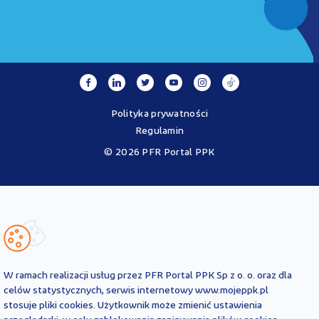
Polityka prywatności
Regulamin
© 2026 PFR Portal PPK
Portal MojePPK.pl jest jedynym oficjalnym źródłem informacji o
Pracowniczych Planach Kapitałowych, prowadzonym na mocy
Ustawy o PPK przez operatora - PFR Portal PPK sp. z o.o., spółkę
zależną Polskiego Funduszu Rozwoju SA.
Treści zawarte na Portalu PPK mają charakter wyłącznie
informacyjny i są aktualne na dzień ich zamieszczenia. Treści te
nie
W ramach realizacji usług przez PFR Portal PPK Sp z o. o. oraz dla
zastępują
obowiązujących przepisów prawa i każdorazowo
celów statystycznych, serwis internetowy www.mojeppk.pl
powinny być interpretowane oraz stosowane z uwzględnieniem
stosuje pliki cookies. Użytkownik może zmienić ustawienia
aktualnie obowiązujących przepisów prawa. Treści te nie stanowią