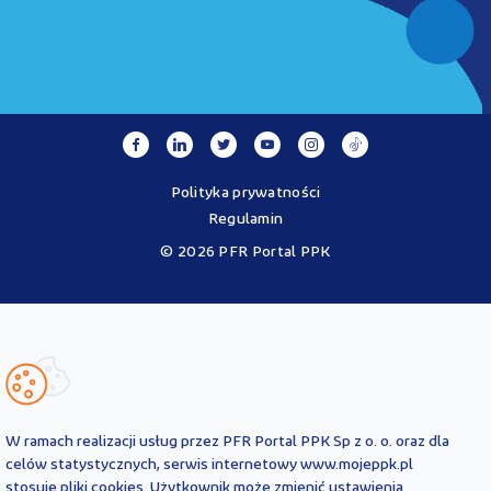
Polityka prywatności
Regulamin
© 2026 PFR Portal PPK
Portal MojePPK.pl jest jedynym oficjalnym źródłem informacji o
Pracowniczych Planach Kapitałowych, prowadzonym na mocy
Ustawy o PPK przez operatora - PFR Portal PPK sp. z o.o., spółkę
zależną Polskiego Funduszu Rozwoju SA.
Treści zawarte na Portalu PPK mają charakter wyłącznie
informacyjny i są aktualne na dzień ich zamieszczenia. Treści te
nie
W ramach realizacji usług przez PFR Portal PPK Sp z o. o. oraz dla
zastępują
obowiązujących przepisów prawa i każdorazowo
celów statystycznych, serwis internetowy www.mojeppk.pl
powinny być interpretowane oraz stosowane z uwzględnieniem
stosuje pliki cookies. Użytkownik może zmienić ustawienia