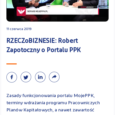
Kontakt
11 czerwca 2019
Kalkulator PPK
RZECZoBIZNESIE: Robert
Zapotoczny o Portalu PPK
Zaloguj się
A
Zasady funkcjonowania portalu MojePPK,
terminy wdrażania programu Pracowniczych
Planów Kapitałowych, a nawet zawartość