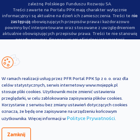
zależną Polskiego Funduszu Rozwoju SA.
Treści zawarte na Portalu PPK mają charakter wyłącznie
informacyjny i są aktualne na dzień ich zamieszczenia. Treści te
nie
zastępują
obowiązujących przepisów prawa i każdorazowo
powinny być interpretowane oraz stosowane z uwzględnieniem
aktualnie obowiązujących przepisów prawa. Treści te nie stanowią
porady prawnej, finansowej ani oficjalnej interpretacji
obowiązujących przepisów prawa.
PFR Portal PPK sp. z o.o. nie ponosi odpowiedzialności z tytułu
powstania jakichkolwiek szkód, wynikających lub pozostających w
związku z treściami zamieszczonymi na Portalu PPK. W przypadku
jakichkolwiek wątpliwości co do treści umieszczonych na Portalu
PPK, w tym co do praw lub obowiązków wynikających z
W ramach realizacji usług przez PFR Portal PPK Sp z o. o. oraz dla
obowiązujących przepisów prawa, należy skorzystać z pomocy
celów statystycznych, serwis internetowy www.mojeppk.pl
podmiotów świadczących zawodowo pomoc prawną.
stosuje pliki cookies. Użytkownik może zmienić ustawienia
przeglądarki, w celu zablokowania zapisywania plików cookies.
Korzystanie z serwisu bez zmiany ustawień dotyczących cookies
oznacza, że będą one zapisywane na urządzeniu końcowym
Polityce Prywatności
użytkownika. Więcej informacji w
.
Zamknij