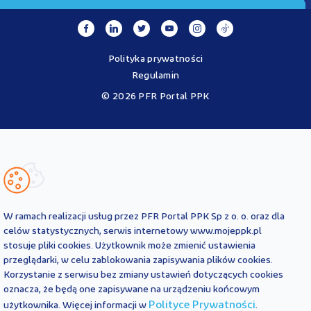
Polityka prywatności
Regulamin
© 2026 PFR Portal PPK
Portal MojePPK.pl jest jedynym oficjalnym źródłem informacji o
Pracowniczych Planach Kapitałowych, prowadzonym na mocy
Ustawy o PPK przez operatora - PFR Portal PPK sp. z o.o., spółkę
zależną Polskiego Funduszu Rozwoju SA.
Treści zawarte na Portalu PPK mają charakter wyłącznie
informacyjny i są aktualne na dzień ich zamieszczenia. Treści te
nie
W ramach realizacji usług przez PFR Portal PPK Sp z o. o. oraz dla
zastępują
obowiązujących przepisów prawa i każdorazowo
celów statystycznych, serwis internetowy www.mojeppk.pl
powinny być interpretowane oraz stosowane z uwzględnieniem
stosuje pliki cookies. Użytkownik może zmienić ustawienia
aktualnie obowiązujących przepisów prawa. Treści te nie stanowią
przeglądarki, w celu zablokowania zapisywania plików cookies.
porady prawnej, finansowej ani oficjalnej interpretacji
Korzystanie z serwisu bez zmiany ustawień dotyczących cookies
obowiązujących przepisów prawa.
PFR Portal PPK sp. z o.o. nie ponosi odpowiedzialności z tytułu
oznacza, że będą one zapisywane na urządzeniu końcowym
powstania jakichkolwiek szkód, wynikających lub pozostających w
Polityce Prywatności
użytkownika. Więcej informacji w
.