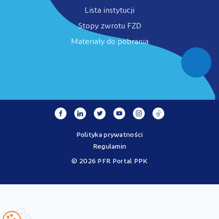
Lista instytucji
Stopy zwrotu FZD
Materiały do pobrania
Polityka prywatności
Regulamin
© 2026 PFR Portal PPK
Portal MojePPK.pl jest jedynym oficjalnym źródłem informacji o
Pracowniczych Planach Kapitałowych, prowadzonym na mocy
Ustawy o PPK przez operatora - PFR Portal PPK sp. z o.o., spółkę