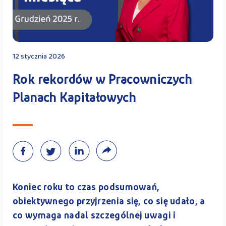
Kontakt
12 stycznia 2026
Kalkulator PPK
Rok rekordów w Pracowniczych
Planach Kapitałowych
Zaloguj się
A
Koniec roku to czas podsumowań,
obiektywnego przyjrzenia się, co się udało, a
co wymaga nadal szczególnej uwagi i