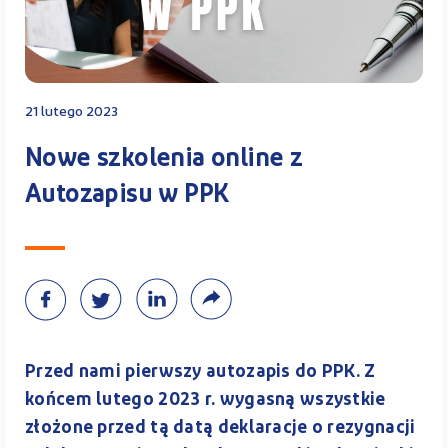
Kontakt
21 lutego 2023
Kalkulator PPK
Nowe szkolenia online z
Autozapisu w PPK
Zaloguj się
A
Przed nami pierwszy autozapis do PPK. Z
końcem lutego 2023 r. wygasną wszystkie
złożone przed tą datą deklaracje o rezygnacji