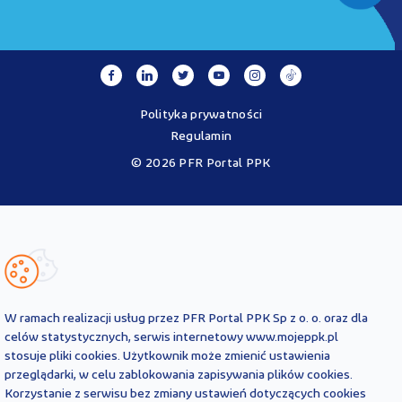
Polityka prywatności
Regulamin
© 2026 PFR Portal PPK
Portal MojePPK.pl jest jedynym oficjalnym źródłem informacji o
Pracowniczych Planach Kapitałowych, prowadzonym na mocy
Ustawy o PPK przez operatora - PFR Portal PPK sp. z o.o., spółkę
zależną Polskiego Funduszu Rozwoju SA.
Treści zawarte na Portalu PPK mają charakter wyłącznie
informacyjny i są aktualne na dzień ich zamieszczenia. Treści te
nie
W ramach realizacji usług przez PFR Portal PPK Sp z o. o. oraz dla
zastępują
obowiązujących przepisów prawa i każdorazowo
celów statystycznych, serwis internetowy www.mojeppk.pl
powinny być interpretowane oraz stosowane z uwzględnieniem
stosuje pliki cookies. Użytkownik może zmienić ustawienia
aktualnie obowiązujących przepisów prawa. Treści te nie stanowią
przeglądarki, w celu zablokowania zapisywania plików cookies.
porady prawnej, finansowej ani oficjalnej interpretacji
Korzystanie z serwisu bez zmiany ustawień dotyczących cookies
obowiązujących przepisów prawa.